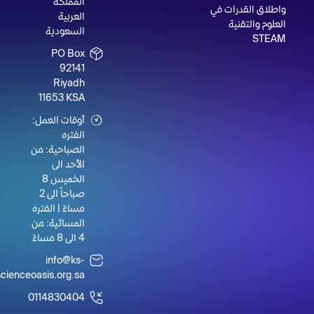
المملكة
واطلاق القدرات في
العربية
العلوم والتقنية
السعودية
STEAM
PO Box
92141
Riyadh
11653 KSA
أوقات العمل:
الفتره
الصباحية: من
الأحد الى
الخميس 8
صباحاً الى 2
مساءً | الفتره
المسائية: من
4 الى 8 مساءً
info@ks-
scienceoasis.org.sa
0114830404