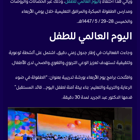
ويأتي هذا احتفاءً ب
اليوم العالمي للطفل
، وذلك عبر الحضانات والروضات
ومدارس الطفولة المبكرة والمرافق التعليمية خلال يومي الأربعاء
والخميس 28–29 / 5 / 1447هـ.
اليوم العالمي للطفل
وجاءت الفعاليات في إطار جدول زمني دقيق، اشتمل على أنشطة توعوية
وتثقيفية تستهدف تعزيز الوعي التربوي واللغوي والصحي لدى الأطفال.
وافتُتحت برامج يوم الأربعاء بورشة تدريبية بعنوان: “الطفولة في ضوء
الرعاية والتربية والتعليم: بناء بيئة آمنة لطفل اليوم… قائد المستقبل”
قدمها الدكتور عبد الجريد لمدة 30 دقيقة.