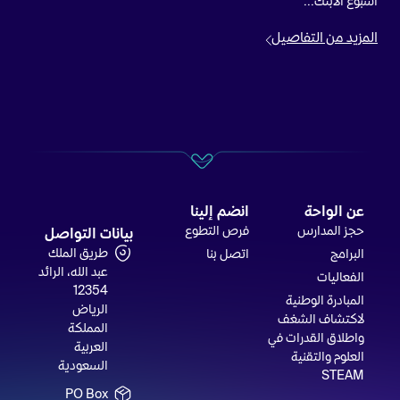
أسبوع الابتك...
المزيد من التفاصيل
عن الواحة
انضم إلينا
حجز المدارس
فرص التطوع
بيانات التواصل
طريق الملك
البرامج
اتصل بنا
عبد الله، الرائد
الفعاليات
12354
المبادرة الوطنية
الرياض
لاكتشاف الشغف
المملكة
واطلاق القدرات في
العربية
العلوم والتقنية
السعودية
STEAM
PO Box