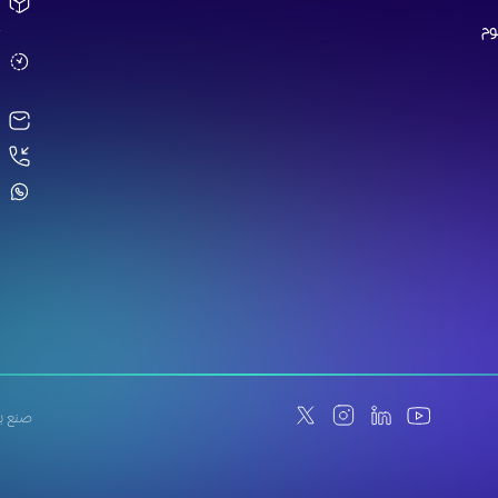
1
A
وم
ص
a
4
4
صنع ب