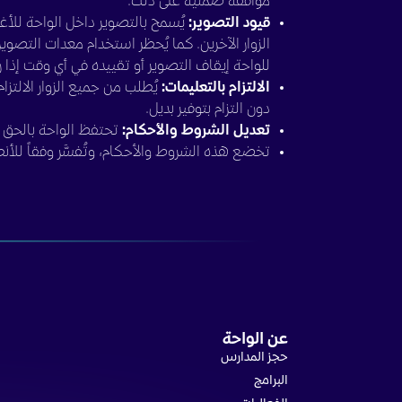
موافقة ضمنية على ذلك.
قيود التصوير:
يُسمح بالتصوير داخل الواحة للأغر
الزوار الآخرين. كما يُحظر استخدام معدات التصوير 
للواحة إيقاف التصوير أو تقييده في أي وقت إذا ر
الالتزام بالتعليمات:
يُطلب من جميع الزوار الالتزا
دون التزام بتوفير بديل.
تعديل الشروط والأحكام:
تحتفظ الواحة بالحق ف
تخضع هذه الشروط والأحكام، وتُفسَّر وفقاً للأن
عن الواحة
حجز المدارس
البرامج