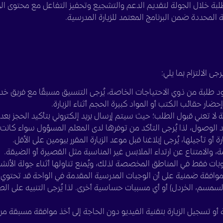
لطلبة خلال الجولة لتقديم الدعم والتشجيع وتحفيز التفاعل مع محتوى الزي
شطة المحددة ضمن البرنامج المعتمد للزيارة المدرسية.
ى الالتزام بما يلي:
طلبة من ذوي الاحتياجات الخاصة، يُرجى التنسيق مسبقًا مع فريق خدمات 
حضار حقائب الكتب أو المواد كبيرة الحجم أثناء الزيارة.
ة لا تعني قبول الطلب؛ حيث سيتم إرسال بريد إلكتروني بتأكيد الحجز بع
د الوصول، لذا يُرجى التأكد من توفرها لدى المعلم المسؤول سواء كانت
ة أو تأجيلها، يُرجى إبلاغنا قبل موعد الزيارة المقرر بيومين على الأقل.
امة، والامتناع عن ارتداء الملابس غير المناسبة مثل القصيرة أو الضيقة.
بات فقط في المناطق المخصصة لذلك، ويُمنع تناولها أثناء جولة الأنشط
وافقة ضمنية على أن الوجبات المدرسية المقدمة في الواحة قد تحتوي على
لسمسم، الخردل) أو أي مسببات حساسية أخرى. لذا يُرجى التنبيه على ا
أو تسجيل الزيارة بتقنية الفيديو دون الحاجة إلى أخذ موافقة مسبقة من ا