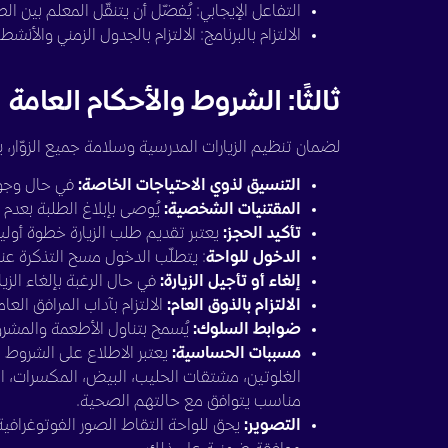
التفاعل الإيجابي: يُفضّل أن يتنقّل المعلم بين ا
الالتزام بالبرنامج: الالتزام بالجدول الزمني والأن
ثالثًا: الشروط والأحكام العامة
لضمان تنظيم الزيارات المدرسية وسلامة جميع الزوّار، يرج
التنسيق لذوي الاحتياجات الخاصة:
في حال وجود 
المقتنيات الشخصية:
يُوصى بإبلاغ الطلبة بعدم إ
تأكيد الحجز:
يعتبر تقديم طلب الزيارة خطوة أولي
الدخول للواحة
: يتطلّب الدخول مسح التذكرة عن
إلغاء أو تأجيل الزيارة:
في حال الرغبة بإلغاء الزيار
الالتزام بالذوق العام:
الالتزام بآداب المرافق الع
ضوابط السلوك:
يُسمح بتناول الأطعمة والمشرو
مسببات الحساسية:
يعتبر الاطلاع على الشروط م
الغلوتين، مشتقات الحليب، البيض، المكسرات، ا
مناسب يتوافق مع حالتهم الصحية.
التصوير:
يحق للواحة التقاط الصور الفوتوغرافية 