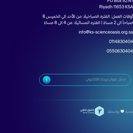
PO Box 9214
Riyadh 11653 KS
أوقات العمل: الفتره الصباحية: من الأحد الى الخميس 8
باحاً الى 2 مساءً | الفتره المسائية: من 4 الى 8 مساءً
info@ks-scienceoasis.org.s
011483040
055063040
محبة
بواسطة: